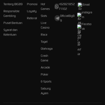
Tentang BIG89
Promosi
Hot
+62821852
Email
Games
71102
Responsible
Loyalty
instagra
Gambling
Slots
OfficialBig8
m
Referral
9
Pusat Bantuan
Live
Facebo
Casino
ok
Syarat dan
Ketentuan
Race
Togel
Olahraga
Crash
Game
Arcade
Poker
E-Sports
Sabung
Ayam