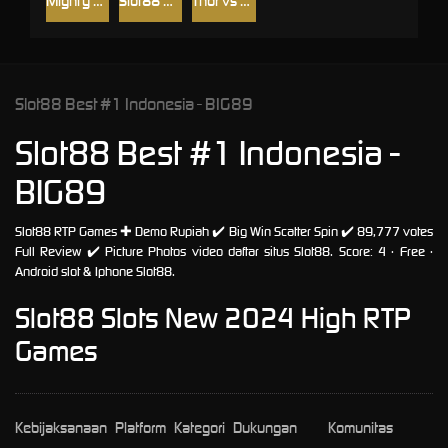
Mighty Hercules
Slot88 Wisdom of Athena 1000
Thor vs Hercules
Slot88 Best #1 Indonesia - BIG89
Slot88 Best #1 Indonesia -
BIG89
Slot88
RTP Games ✚ Demo Rupiah ✔️ Big Win Scatter Spin ✔️ ‎89,777 votes
Full Review ✔️ Picture Photos video daftar situs Slot88. Score: 4 · ‎Free ·
‎Android slot & Iphone Slot88.
Slot88 Slots New 2024 High RTP
Games
Kebijaksanaan
Platform
Kategori
Dukungan
Komunitas