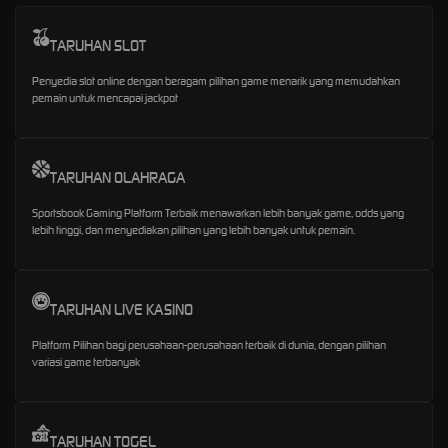
TARUHAN SLOT
Penyedia slot online dengan beragam pilihan game menarik yang memudahkan
pemain untuk mencapai jackpot
TARUHAN OLAHRAGA
Sportsbook Gaming Platform Terbaik menawarkan lebih banyak game, odds yang
lebih tinggi, dan menyediakan pilihan yang lebih banyak untuk pemain.
TARUHAN LIVE KASINO
Platform Pilihan bagi perusahaan-perusahaan terbaik di dunia, dengan pilihan
variasi game terbanyak
TARUHAN TOGEL