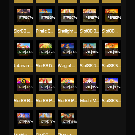
RTP
97%
RTP
RTP
RTP
RTP
Slot88 Mahjong Wins 3 Black Scatter
Pirate Quest 1000
Starlight Princess 1000
Slot88 Olympus
Slot88 Mahjong Wins 2
RTP
98%
RTP
RTP
RTP
98%
RTP
98%
JaJanan Pasar
Slot88 Gems
Way of Ninja
Slot88 Gates of Gatot Kaca 1000
Slot88 Sweet Bonanza 1000
RTP
RTP
RTP
RTP
RTP
Slot88 Bonanza
Slot88 Princess
Slot88 Rush
Mochi Mania 1000
Slot88 Sweet Bonanza Super Scatter
RTP
RTP
RTP
91%