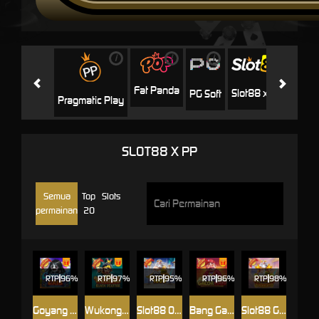
i
i
i
i
i
Facha
Fat Panda
Slot88 x PP
PG Soft
Pragmatic Play
SLOT88 X PP
Semua
Top
Slots
permainan
20
RTP
RTP
97%
RTP
95%
RTP
RTP
Goyang Gaib
Wukong - Black Scatter
Slot88 Olympus 1000
Bang Gacor 1000
Slot88 Gates of Olympus Super Scatter