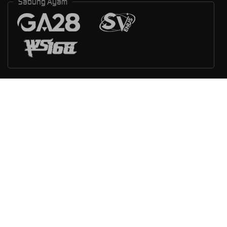
Sabung Ayam