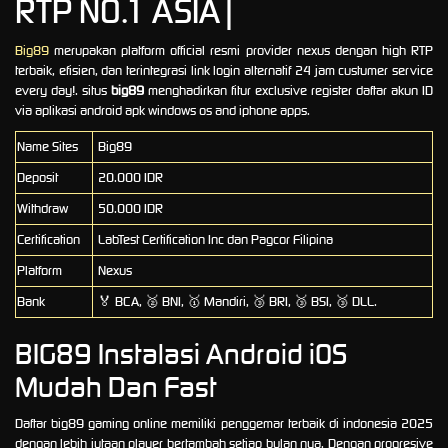
RTP NO.1 ASIA|
Big89
merupakan platform official resmi provider nexus dengan high RTP
terbaik, efisien, dan terintegrasi link login alternatif 24 jam custumer service
every day!. situs
big89
menghadirkan fitur exclusive register daftar akun ID
via aplikasi android apk windows os and iphone apps.
Name Sites
Big89
Deposit
20.000 IDR
Withdraw
50.000 IDR
Certification
LabTest Certification Inc dan Pagcor Filipina
Platform
Nexus
Bank
🏅 BCA, 🥈 BNI, 🥇 Mandiri, 🥉 BRI, 🥉 BSI, 🥉 DLL.
BIG89 Instalasi Android iOS
Mudah Dan Fast
Daftar big89 gaming online memiliki penggemar terbaik di indonesia 2025
dengan lebih jutaan player bertambah setiap bulan nya. Dengan progresive