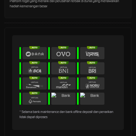
Platform togel yang menarik dari perusahan terbaik di dunia yang menawarkan
hadiah kemenangan besar
* Selama bank maintenance dan bank offline deposit dan penarikan
tidak dapat diproses