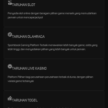
TARUHAN SLOT
Penyedia slot online dengan beragam pilihan game menarik yang memudahkan
pemain untuk mencapai jackpot
TARUHAN OLAHRAGA
Sportsbook Gaming Platform Terbaik menawarkan lebih banyak game, odds yang
lebih tinggi, dan menyediakan pilihan yang lebih banyak untuk pemain.
TARUHAN LIVE KASINO
Platform Pilihan bagi perusahaan-perusahaan terbaik di dunia, dengan pilihan
variasi game terbanyak
TARUHAN TOGEL