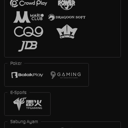
Poker
E-Sports
Sabung Ayam