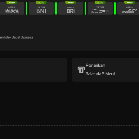
an tidak dapat diproses
Penarikan
Rata-rata 5 Menit