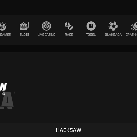
 GAMES
SLOTS
LIVE CASINO
RACE
TOGEL
OLAHRAGA
CRASH
HACKSAW