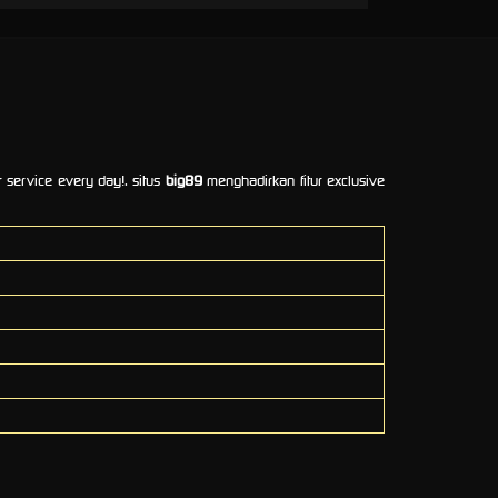
r service every day!. situs
big89
menghadirkan fitur exclusive