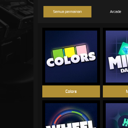
Semua permainan
Arcade
Colors