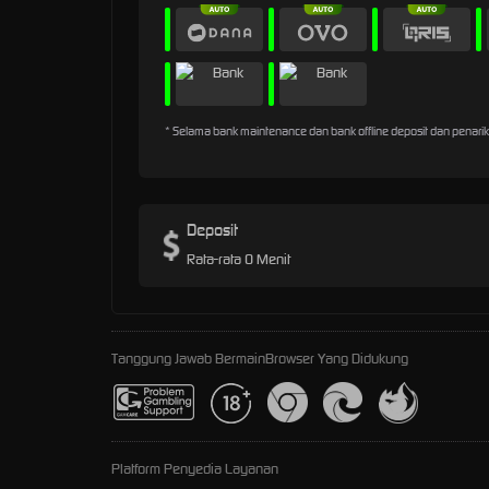
* Selama bank maintenance dan bank offline deposit dan penarik
Deposit
Rata-rata 0 Menit
Tanggung Jawab Bermain
Browser Yang Didukung
Platform Penyedia Layanan