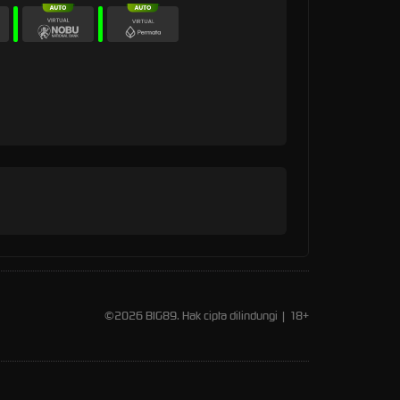
©2026 BIG89. Hak cipta dilindungi | 18+