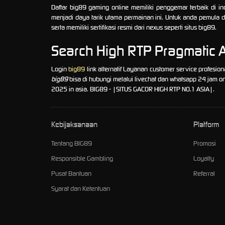
Daftar big89 gaming online memiliki penggemar terbaik di 
menjadi daya tarik utama permainan ini. Untuk anda pemula
serta memiliki sertifikasi resmi dari nexus seperti situs big89.
Search High RTP Pragmatic A
Login
big89
link alternatif Layanan customer service profesi
big89
bisa di hubungi melalui livechat dan whatsapp 24 jam on
2025 in asia. BIG89 - |SITUS GACOR HIGH RTP NO.1 ASIA|.
Kebijaksanaan
Platform
Tentang BIG89
Promosi
Responsible Gambling
Loyalty
Pusat Bantuan
Referral
Syarat dan Ketentuan