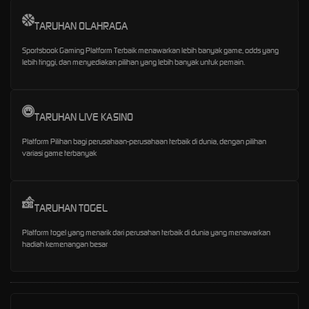
TARUHAN OLAHRAGA
Sportsbook Gaming Platform Terbaik menawarkan lebih banyak game, odds yang
lebih tinggi, dan menyediakan pilihan yang lebih banyak untuk pemain.
TARUHAN LIVE KASINO
Platform Pilihan bagi perusahaan-perusahaan terbaik di dunia, dengan pilihan
variasi game terbanyak
TARUHAN TOGEL
Platform togel yang menarik dari perusahan terbaik di dunia yang menawarkan
hadiah kemenangan besar