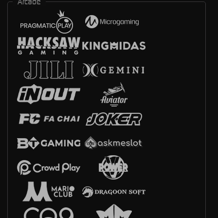
Arcade