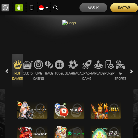
MASUK
DAFTAR
HOT
SLOTS
LIVE
RACE
TOGEL
OLAHRAGA
CRASH
ARCADE
POKER
E-
SABUN
GAMES
CASINO
GAME
SPORTS
AYAM
i
i
i
i
i
i