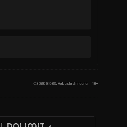
©2026 BIG89. Hak cipta dilindungi | 18+