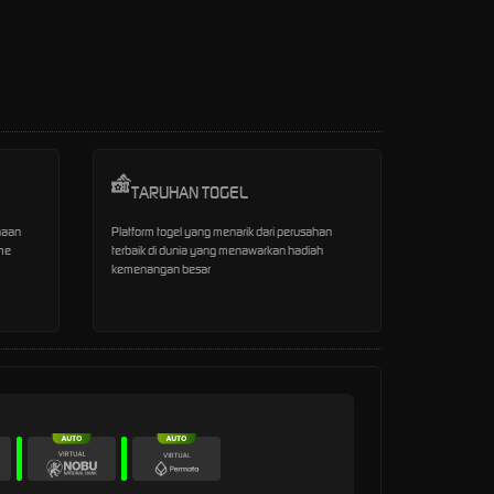
TARUHAN TOGEL
haan
Platform togel yang menarik dari perusahan
ame
terbaik di dunia yang menawarkan hadiah
kemenangan besar