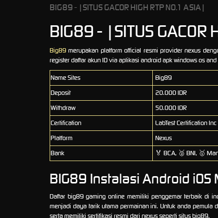
BIG89 - |SITUS GACOR HIGH RTP NO.1 ASIA|
BIG89 - |SITUS GACOR 
Big89
merupakan platform official resmi provider nexus dengan
register daftar akun ID via aplikasi android apk windows os and
Name Sites
Big89
Deposit
20.000 IDR
Withdraw
50.000 IDR
Certification
LabTest Certification In
Platform
Nexus
Bank
🏅 BCA, 🥈 BNI, 🥇 Mand
BIG89 Instalasi Android iO
Daftar big89 gaming online memiliki penggemar terbaik di 
menjadi daya tarik utama permainan ini. Untuk anda pemula
serta memiliki sertifikasi resmi dari nexus seperti situs big89.