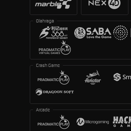
Olahraga
Crash Game
Arcade