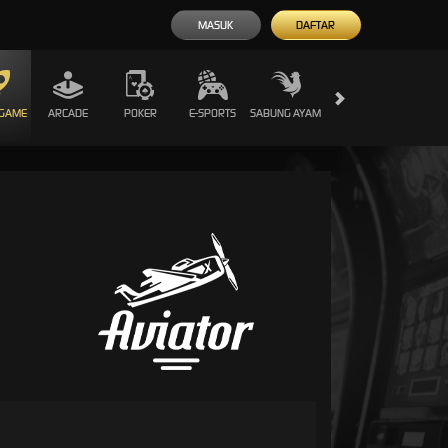
MASUK
DAFTAR
 GAME
ARCADE
POKER
E-SPORTS
SABUNG AYAM
PROMOSI