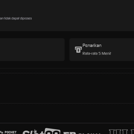
an tidak dapat diproses
Penarikan
Rata-rata 5 Menit