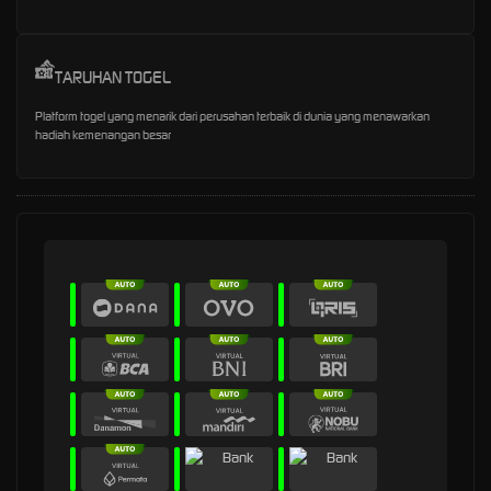
TARUHAN TOGEL
Platform togel yang menarik dari perusahan terbaik di dunia yang menawarkan
hadiah kemenangan besar