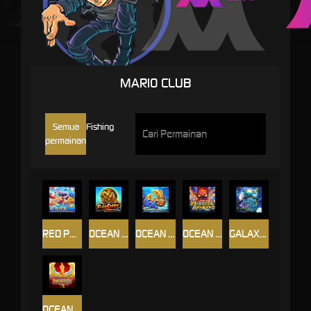
MARIO CLUB
Semua
Fishing
permainan
RED PACKET FISHING
OCEAN KING 2
OCEAN PROJECT
OCEAN KING 3
GALAXY WAR
OCEAN KING 4