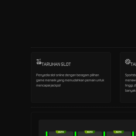
TARUHAN SLOT
TA
Penyedia slot online dengan beragam pilihan
Sportsb
game menarik yang memudahkan pemain untuk
menawar
mencapai jackpot
tinggi,
banyak 