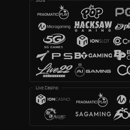
Live Casino