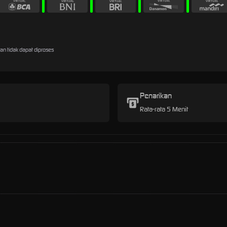
an tidak dapat diproses
Penarikan
Rata-rata 5 Menit