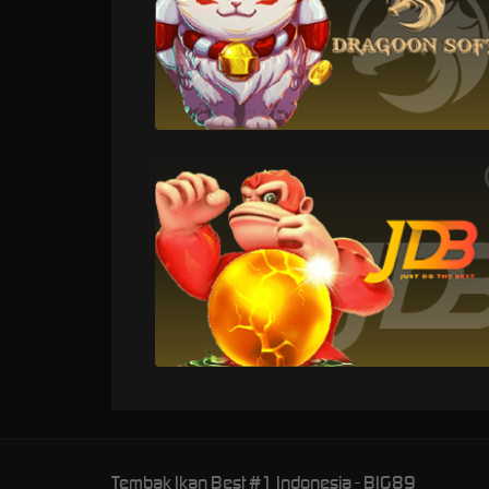
Tembak Ikan Best #1 Indonesia - BIG89